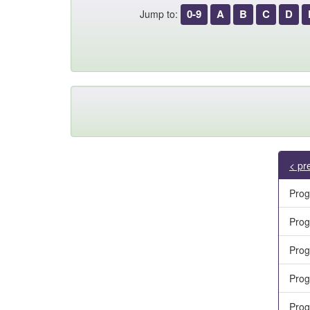
0-9
A
B
C
D
Jump to:
< pr
Prog
Prog
Prog
Prog
Prog