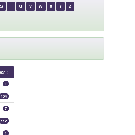
S
T
U
V
W
X
Y
Z
ext >
1
154
7
112
1