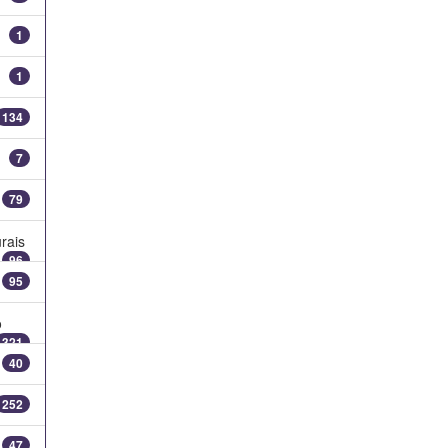
1
1
134
7
79
rais
96
95
o
321
40
252
47