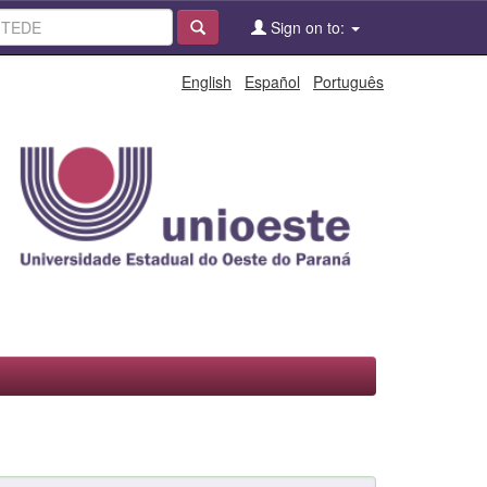
Sign on to:
English
Español
Português