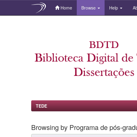
Home
Browse
Help
Ab
Skip
navigation
TEDE
Browsing by Programa de pós-grad