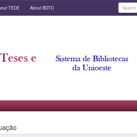
out TEDE
About BDTD
uação