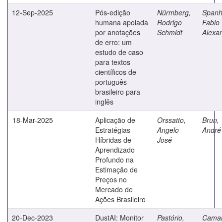
12-Sep-2025
Pós-edição
Nürmberg,
Spanh
humana apoiada
Rodrigo
Fabio
por anotações
Schmidt
Alexa
de erro: um
estudo de caso
para textos
científicos de
português
brasileiro para
inglês
18-Mar-2025
Aplicação de
Orssatto,
Brun,
Estratégias
Angelo
André
Híbridas de
José
Aprendizado
Profundo na
Estimação de
Preços no
Mercado de
Ações Brasileiro
20-Dec-2023
DustAI: Monitor
Pastório,
Camar