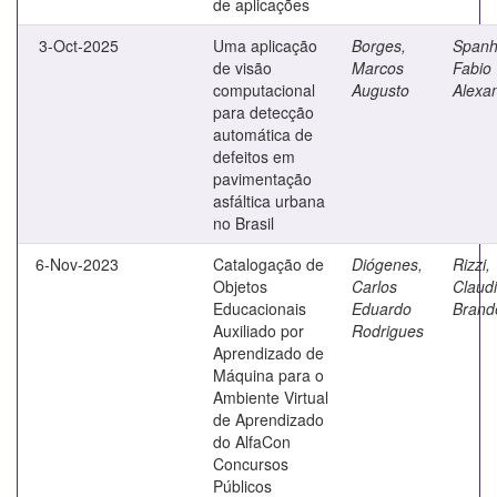
de aplicações
3-Oct-2025
Uma aplicação
Borges,
Spanh
de visão
Marcos
Fabio
computacional
Augusto
Alexa
para detecção
automática de
defeitos em
pavimentação
asfáltica urbana
no Brasil
6-Nov-2023
Catalogação de
Diógenes,
Rizzi,
Objetos
Carlos
Claud
Educacionais
Eduardo
Brand
Auxiliado por
Rodrigues
Aprendizado de
Máquina para o
Ambiente Virtual
de Aprendizado
do AlfaCon
Concursos
Públicos