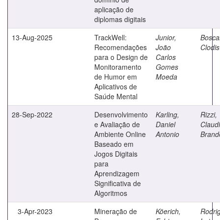
aplicação de
diplomas digitais
13-Aug-2025
TrackWell:
Junior,
Boscar
Recomendações
João
Clodis
para o Design de
Carlos
Monitoramento
Gomes
de Humor em
Moeda
Aplicativos de
Saúde Mental
28-Sep-2022
Desenvolvimento
Karling,
Rizzi,
e Avaliação de
Daniel
Claud
Ambiente Online
Antonio
Brand
Baseado em
Jogos Digitais
para
Aprendizagem
Significativa de
Algoritmos
3-Apr-2023
Mineração de
Köerich,
Rodri