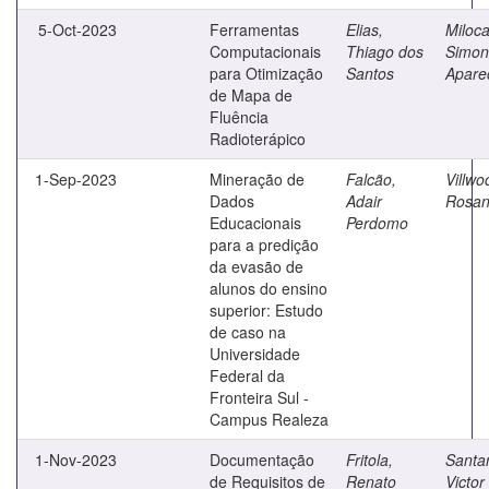
5-Oct-2023
Ferramentas
Elias,
Miloca
Computacionais
Thiago dos
Simon
para Otimização
Santos
Apare
de Mapa de
Fluência
Radioterápico
1-Sep-2023
Mineração de
Falcão,
Villwo
Dados
Adair
Rosan
Educacionais
Perdomo
para a predição
da evasão de
alunos do ensino
superior: Estudo
de caso na
Universidade
Federal da
Fronteira Sul -
Campus Realeza
1-Nov-2023
Documentação
Fritola,
Santa
de Requisitos de
Renato
Victor