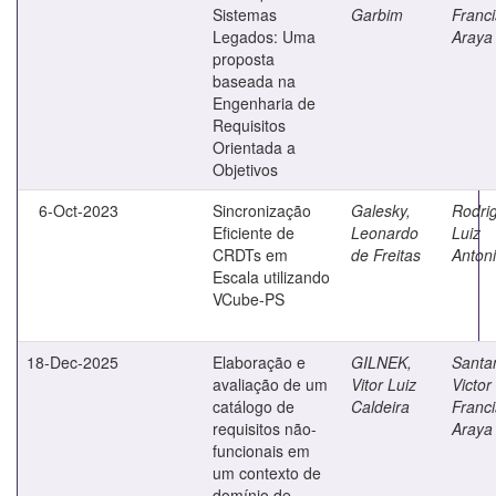
Sistemas
Garbim
Franc
Legados: Uma
Araya
proposta
baseada na
Engenharia de
Requisitos
Orientada a
Objetivos
6-Oct-2023
Sincronização
Galesky,
Rodri
Eficiente de
Leonardo
Luiz
CRDTs em
de Freitas
Anton
Escala utilizando
VCube-PS
18-Dec-2025
Elaboração e
GILNEK,
Santa
avaliação de um
Vitor Luiz
Victor
catálogo de
Caldeira
Franc
requisitos não-
Araya
funcionais em
um contexto de
domínio de