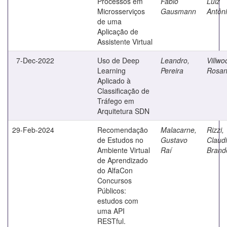
Processos em
Fabio
Luiz
Microsserviços
Gausmann
Antôn
de uma
Aplicação de
Assistente Virtual
7-Dec-2022
Uso de Deep
Leandro,
Villwo
Learning
Pereira
Rosan
Aplicado à
Classificação de
Tráfego em
Arquitetura SDN
29-Feb-2024
Recomendação
Malacarne,
Rizzi,
de Estudos no
Gustavo
Claud
Ambiente Virtual
Raí
Brand
de Aprendizado
do AlfaCon
Concursos
Públicos:
estudos com
uma API
RESTful.