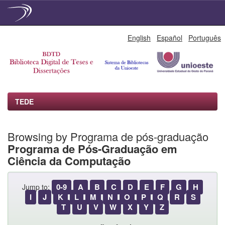
Skip
English
Español
Português
navigation
TEDE
Browsing by Programa de pós-graduação
Programa de Pós-Graduação em
Ciência da Computação
0-9
A
B
C
D
E
F
G
H
Jump to:
I
J
K
L
M
N
O
P
Q
R
S
T
U
V
W
X
Y
Z