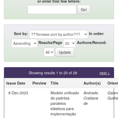
or enter first few letters:
Sort by:
In order:
Results/Page
Authors/Record:
Showing results 1 to 20 of 28
next >
Issue Date
Preview
Title
Author(s)
Orien
8-Dec-2023
Modelo unificado
Andrade,
Galan
de padrões
Cristiane
Guilh
paralelos
de
elásticos para
implementação