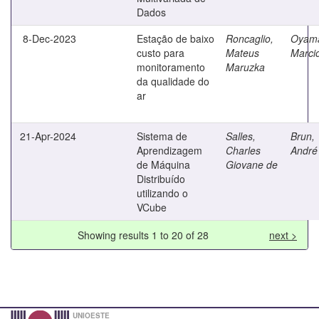
Dados
8-Dec-2023
Estação de baixo
Roncaglio,
Oyam
custo para
Mateus
Marcio
monitoramento
Maruzka
da qualidade do
ar
21-Apr-2024
Sistema de
Salles,
Brun,
Aprendizagem
Charles
André
de Máquina
Giovane de
Distribuído
utilizando o
VCube
Showing results 1 to 20 of 28
next >
UNIOESTE