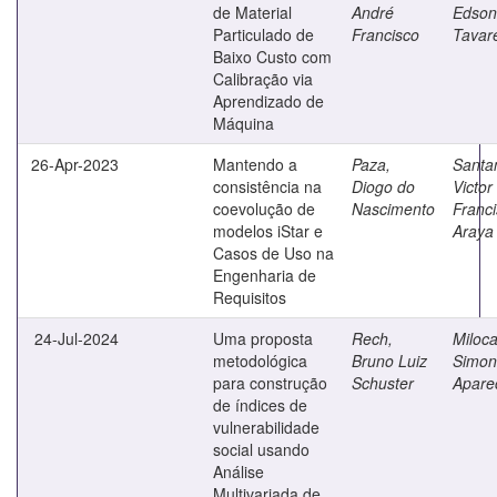
de Material
André
Edson
Particulado de
Francisco
Tavar
Baixo Custo com
Calibração via
Aprendizado de
Máquina
26-Apr-2023
Mantendo a
Paza,
Santa
consistência na
Diogo do
Victor
coevolução de
Nascimento
Franc
modelos iStar e
Araya
Casos de Uso na
Engenharia de
Requisitos
24-Jul-2024
Uma proposta
Rech,
Miloca
metodológica
Bruno Luiz
Simon
para construção
Schuster
Apare
de índices de
vulnerabilidade
social usando
Análise
Multivariada de