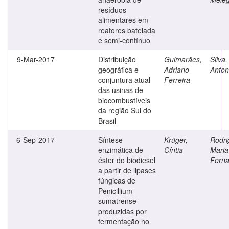
resíduos
alimentares em
reatores batelada
e semi-contínuo
9-Mar-2017
Distribuição
Guimarães,
Silva
geográfica e
Adriano
Anton
conjuntura atual
Ferreira
das usinas de
biocombustíveis
da região Sul do
Brasil
6-Sep-2017
Síntese
Krüger,
Rodri
enzimática de
Cíntia
Maria
éster do biodiesel
Fern
a partir de lipases
fúngicas de
Penicillium
sumatrense
produzidas por
fermentação no