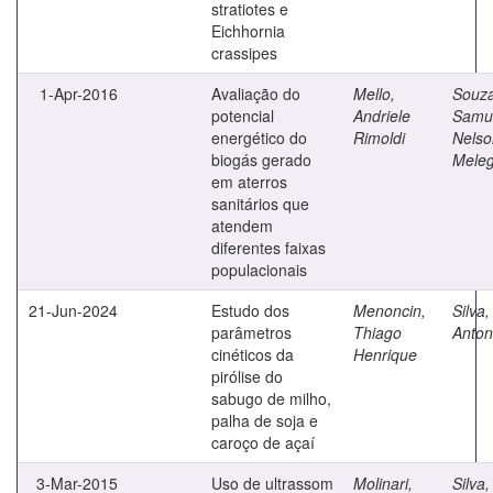
stratiotes e
Eichhornia
crassipes
1-Apr-2016
Avaliação do
Mello,
Souza
potencial
Andriele
Samu
energético do
Rimoldi
Nelso
biogás gerado
Meleg
em aterros
sanitários que
atendem
diferentes faixas
populacionais
21-Jun-2024
Estudo dos
Menoncin,
Silva
parâmetros
Thiago
Anton
cinéticos da
Henrique
pirólise do
sabugo de milho,
palha de soja e
caroço de açaí
3-Mar-2015
Uso de ultrassom
Molinari,
Silva