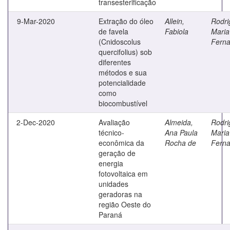
transesterificação
9-Mar-2020
Extração do óleo
Allein,
Rodri
de favela
Fabiola
Maria
(Cnidoscolus
Fern
quercifolius) sob
diferentes
métodos e sua
potencialidade
como
biocombustível
2-Dec-2020
Avaliação
Almeida,
Rodri
técnico-
Ana Paula
Maria
econômica da
Rocha de
Fern
geração de
energia
fotovoltaica em
unidades
geradoras na
região Oeste do
Paraná