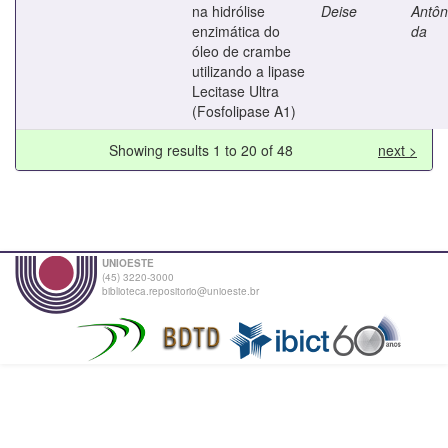
na hidrólise
Deise
Antôn
enzimática do
da
óleo de crambe
utilizando a lipase
Lecitase Ultra
(Fosfolipase A1)
Showing results 1 to 20 of 48
next >
UNIOESTE
(45) 3220-3000
biblioteca.repositorio@unioeste.br