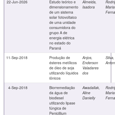
22-Jun-2026
Estudo teórico e
Almeida,
Rodri
dimensionamento
Isadora
Maria
de um sistema
Fern
solar fotovoltaico
de uma unidade
consumidora do
grupo A de
energia elétrica
no estado do
Paraná
11-Sep-2018
Produção de
Anjos,
Silva
ésteres metílicos
Enderson
Anton
de óleo de soja
Valadares
utilizando líquidos
dos
iônicos
4-Sep-2018
Biorremediação
Awadallak,
Rodri
da água de
Aline
Maria
biodiesel
Danielly
Fern
utilizando lipase
fúngica de
Penicillium