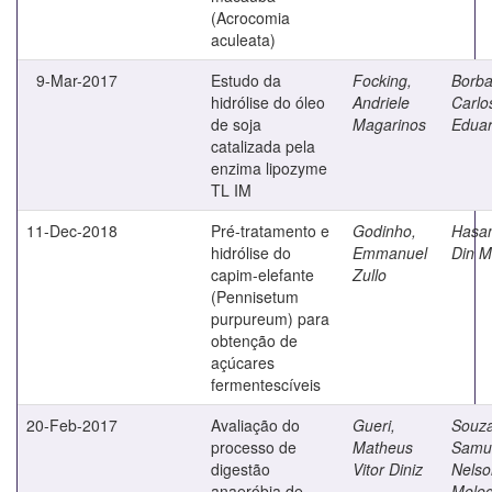
(Acrocomia
aculeata)
9-Mar-2017
Estudo da
Focking,
Borba
hidrólise do óleo
Andriele
Carlo
de soja
Magarinos
Edua
catalizada pela
enzima lipozyme
TL IM
11-Dec-2018
Pré-tratamento e
Godinho,
Hasan
hidrólise do
Emmanuel
Din 
capim-elefante
Zullo
(Pennisetum
purpureum) para
obtenção de
açúcares
fermentescíveis
20-Feb-2017
Avaliação do
Gueri,
Souza
processo de
Matheus
Samu
digestão
Vitor Diniz
Nelso
anaeróbia de
Meleg