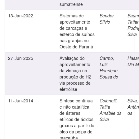
sumatrense
13-Jan-2022
Sistemas de
Bender,
Baumg
aproveitamento
Sílvio
Tatia
de carcaças e
Rodri
esterco de suínos
Silva
nas granjas no
Oeste do Paraná
27-Jun-2025
Avaliação do
Carmo,
Hasan
aproveitamento
Luiz
Din 
da vinhaça na
Henrique
produção de H2
Sousa do
via processo de
eletrólise
11-Jun-2014
Síntese contínua
Colonelli,
Silva
e não catalítica
Talita
Antôn
de ésteres
Amábile da
da
etílicos de ácidos
Silva
graxos a partir do
óleo da polpa de
macaúba