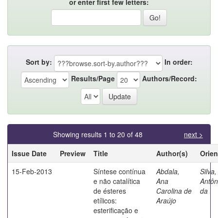
or enter first few letters:
Sort by:
In order:
Results/Page
Authors/Record:
Showing results 1 to 20 of 48
next >
Issue Date
Preview
Title
Author(s)
Orien
15-Feb-2013
Síntese contínua
Abdala,
Silva
e não catalítica
Ana
Antôn
de ésteres
Carolina de
da
etílicos:
Araújo
esterificação e