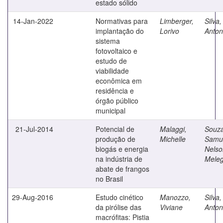
estado sólido
14-Jan-2022
Normativas para
Limberger,
Silva
implantação do
Lorivo
Anton
sistema
fotovoltaico e
estudo de
viabilidade
econômica em
residência e
órgão público
municipal
21-Jul-2014
Potencial de
Malaggi,
Souza
produção de
Michelle
Samu
biogás e energia
Nelso
na indústria de
Meleg
abate de frangos
no Brasil
29-Aug-2016
Estudo cinético
Manozzo,
Silva
da pirólise das
Viviane
Anton
macrófitas: Pistia