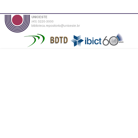
UNIOESTE
(45) 3220-3000
biblioteca.repositorio@unioeste.br