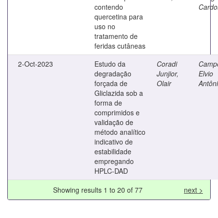
contendo
Cardo
quercetina para
uso no
tratamento de
feridas cutâneas
2-Oct-2023
Estudo da
Coradi
Camp
degradação
Junjior,
Elvio
forçada de
Olair
Antôn
Gliclazida sob a
forma de
comprimidos e
validação de
método analítico
indicativo de
estabilidade
empregando
HPLC-DAD
Showing results 1 to 20 of 77
next >