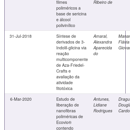
filmes
Ribeiro de
poliméricos a
base de sericina
e álcool
polivinílico
31-Jul-2018
Síntese de
Amaral,
Manar
derivados de 3-
Alexandra
Flávia
Indolil-glicina via
Aparecida
Giova
reação
do
multicomponente
de Aza-Friedel-
Crafts e
avaliação da
atividade
fitotóxica
6-Mar-2020
Estudo de
Antunes,
Dragu
liberação de
Lidiane
Dougl
nanofibras
Rodrigues
Cardo
poliméricas de
Ecovio®
contendo