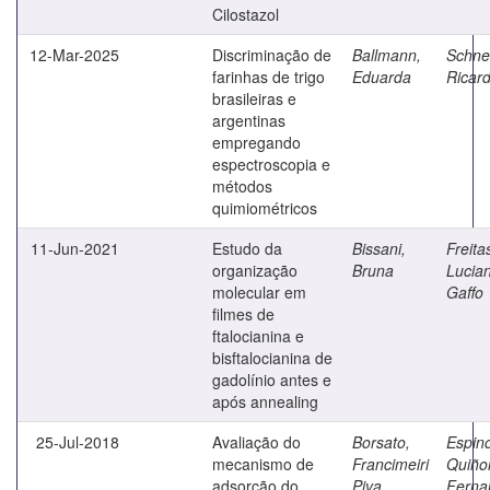
Cilostazol
12-Mar-2025
Discriminação de
Ballmann,
Schne
farinhas de trigo
Eduarda
Ricar
brasileiras e
argentinas
empregando
espectroscopia e
métodos
quimiométricos
11-Jun-2021
Estudo da
Bissani,
Freita
organização
Bruna
Lucia
molecular em
Gaffo
filmes de
ftalocianina e
bisftalocianina de
gadolínio antes e
após annealing
25-Jul-2018
Avaliação do
Borsato,
Espin
mecanismo de
Francimeiri
Quiño
adsorção do
Piva
Ferna