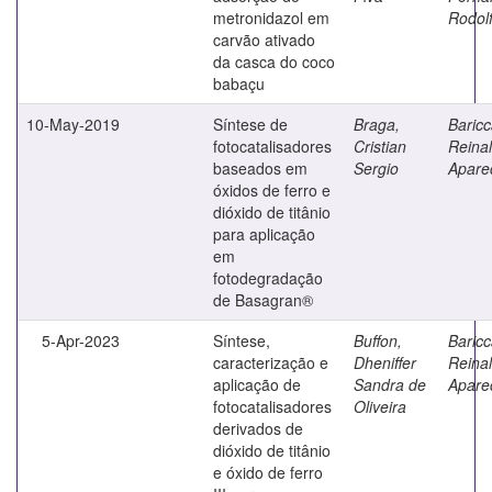
metronidazol em
Rodol
carvão ativado
da casca do coco
babaçu
10-May-2019
Síntese de
Braga,
Baricca
fotocatalisadores
Cristian
Reina
baseados em
Sergio
Apare
óxidos de ferro e
dióxido de titânio
para aplicação
em
fotodegradação
de Basagran®
5-Apr-2023
Síntese,
Buffon,
Baricca
caracterização e
Dheniffer
Reina
aplicação de
Sandra de
Apare
fotocatalisadores
Oliveira
derivados de
dióxido de titânio
e óxido de ferro