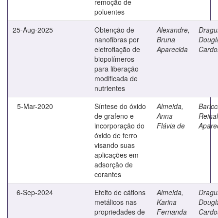
remoção de
poluentes
25-Aug-2025
Obtenção de
Alexandre,
Dragu
nanofibras por
Bruna
Dougl
eletrofiação de
Aparecida
Cardo
biopolímeros
para liberação
modificada de
nutrientes
5-Mar-2020
Síntese do óxido
Almeida,
Baricca
de grafeno e
Anna
Reina
incorporação do
Flávia de
Apare
óxido de ferro
visando suas
aplicações em
adsorção de
corantes
6-Sep-2024
Efeito de cátions
Almeida,
Dragu
metálicos nas
Karina
Dougl
propriedades de
Fernanda
Cardo