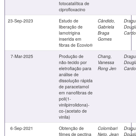
fotocatalítica de
ciprofloxacino
23-Sep-2023
Estudo de
Cândido,
Dragu
liberação de
Gabriela
Dougl
lamotrigina
Braga
Cardo
inserida em
Gomes
fibras de Ecovio®
7-Mar-2025
Produção de
Chang,
Dragu
não-tecido por
Vanessa
Dougl
eletrofiação para
Rong Jen
Cardo
análise de
dissolução rápida
de paracetamol
em nanofibras de
poli(1-
vinilpirrolidona)-
co-(acetato de
vinila)
6-Sep-2021
Obtenção de
Colombari
Dragu
filmes de pectina
Neto, Jean
Dougl