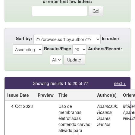
or enter first few letters:
Sort by:
In order:
Results/Page
Authors/Record:
Showing results 1 to 20 of 77
next >
Issue Date
Preview
Title
Author(s)
Orien
4-Oct-2023
Uso de
Adamczuk,
Móden
membranas
Rosana
Apare
eletrofiadas
Soares
Nival
contendo carvão
Santos
ativado para