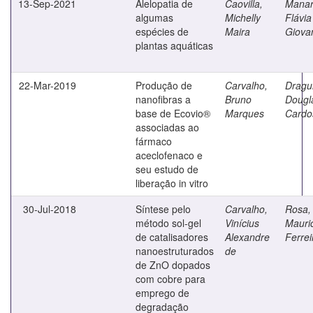
13-Sep-2021
Alelopatia de
Caovilla,
Manar
algumas
Michelly
Flávia
espécies de
Maira
Giova
plantas aquáticas
22-Mar-2019
Produção de
Carvalho,
Dragu
nanofibras a
Bruno
Dougl
base de Ecovio®
Marques
Cardo
associadas ao
fármaco
aceclofenaco e
seu estudo de
liberação in vitro
30-Jul-2018
Síntese pelo
Carvalho,
Rosa,
método sol-gel
Vinícius
Mauri
de catalisadores
Alexandre
Ferrei
nanoestruturados
de
de ZnO dopados
com cobre para
emprego de
degradação