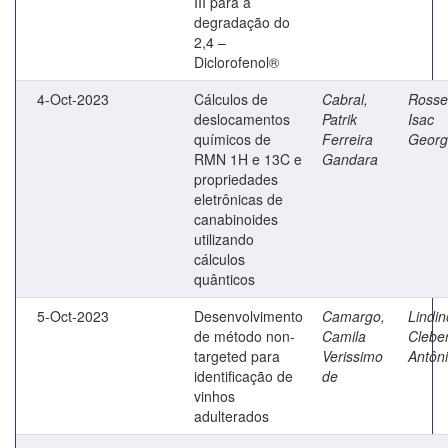
III para a
degradação do
2,4 –
Diclorofenol®
4-Oct-2023
Cálculos de
Cabral,
Rosse
deslocamentos
Patrik
Isac
químicos de
Ferreira
Georg
RMN 1H e 13C e
Gandara
propriedades
eletrônicas de
canabinoides
utilizando
cálculos
quânticos
5-Oct-2023
Desenvolvimento
Camargo,
Lindin
de método non-
Camila
Clebe
targeted para
Verissimo
Antôn
identificação de
de
vinhos
adulterados