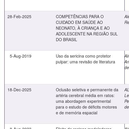
28-Feb-2025
COMPETÊNCIAS PARA O
Al
CUIDADO EM SAÚDE AO
Re
NEONATO, À CRIANÇA E AO
ADOLESCENTE NA REGIÃO SUL
DO BRASIL
5-Aug-2019
Uso da sericina como protetor
Al
pulpar: uma revisão de literatura
An
de
18-Dec-2025
Oclusão seletiva e permanente da
AL
artéria cerebral média em ratos:
Le
uma abordagem experimental
Pe
para o estudo de déficits motores
de
e de memória espacial
8-Aug-2023
Efeito de resinas modeladoras
Al