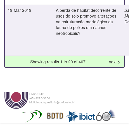
19-Mar-2019
A perda de habitat decorrente de
Ba
usos do solo promove alterações
M
na estruturação morfológica da
Cr
fauna de peixes em riachos
neotropicais?
Showing results 1 to 20 of 407
next >
UNIOESTE
(45) 3220-3000
biblioteca.repositorio@unioeste.br