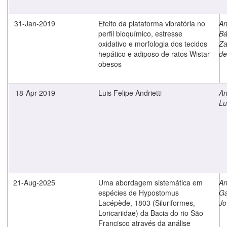
31-Jan-2019
Efeito da plataforma vibratória no
An
perfil bioquímico, estresse
Bá
oxidativo e morfologia dos tecidos
Za
hepático e adiposo de ratos Wistar
de
obesos
18-Apr-2019
Luis Felipe Andrietti
An
Lu
21-Aug-2025
Uma abordagem sistemática em
An
espécies de Hypostomus
Ga
Lacépède, 1803 (Siluriformes,
Jo
Loricariidae) da Bacia do rio São
Francisco através da análise