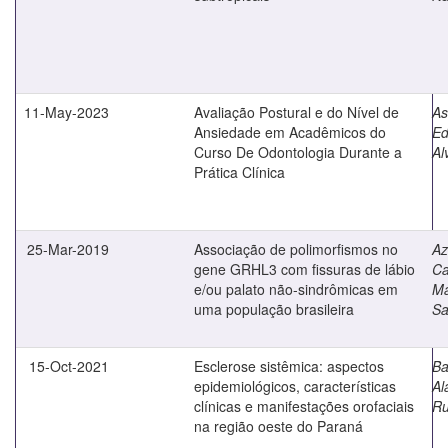
11-May-2023
Avaliação Postural e do Nível de
As
Ansiedade em Acadêmicos do
Ed
Curso De Odontologia Durante a
Al
Prática Clínica
25-Mar-2019
Associação de polimorfismos no
Az
gene GRHL3 com fissuras de lábio
Ca
e/ou palato não-sindrômicas em
Ma
uma população brasileira
Sa
15-Oct-2021
Esclerose sistêmica: aspectos
Ba
epidemiológicos, características
Al
clínicas e manifestações orofaciais
Ru
na região oeste do Paraná