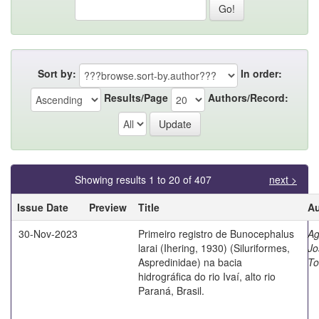
Sort by:
In order:
Results/Page
Authors/Record:
Showing results 1 to 20 of 407
next >
Issue Date
Preview
Title
Au
30-Nov-2023
Primeiro registro de Bunocephalus
Ag
larai (Ihering, 1930) (Siluriformes,
Jo
Aspredinidae) na bacia
To
hidrográfica do rio Ivaí, alto rio
Paraná, Brasil.