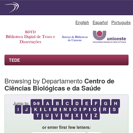
Skip
English
Español
Português
navigation
TEDE
Browsing by Departamento
Centro de
Ciências Biológicas e da Saúde
0-9
A
B
C
D
E
F
G
H
Jump to:
I
J
K
L
M
N
O
P
Q
R
S
T
U
V
W
X
Y
Z
or enter first few letters: