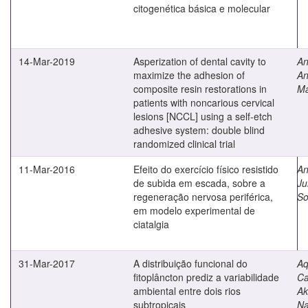
citogenética básica e molecular
14-Mar-2019
Asperization of dental cavity to
An
maximize the adhesion of
An
composite resin restorations in
Ma
patients with noncarious cervical
lesions [NCCL] using a self-etch
adhesive system: double blind
randomized clinical trial
11-Mar-2016
Efeito do exercício físico resistido
An
de subida em escada, sobre a
Ju
regeneração nervosa periférica,
So
em modelo experimental de
ciatalgia
31-Mar-2017
A distribuição funcional do
Aq
fitoplâncton prediz a variabilidade
Ca
ambiental entre dois rios
A
subtropicais
Na