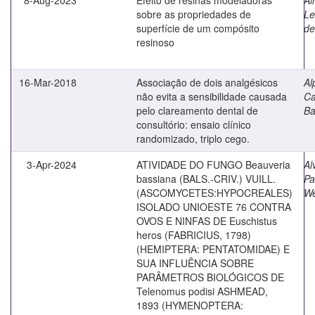
sobre as propriedades de
Le
superfície de um compósito
de
resinoso
16-Mar-2018
Associação de dois analgésicos
Al
não evita a sensibilidade causada
Ca
pelo clareamento dental de
Ba
consultório: ensaio clínico
randomizado, triplo cego.
3-Apr-2024
ATIVIDADE DO FUNGO Beauveria
Al
bassiana (BALS.-CRIV.) VUILL.
Pa
(ASCOMYCETES:HYPOCREALES)
We
ISOLADO UNIOESTE 76 CONTRA
OVOS E NINFAS DE Euschistus
heros (FABRICIUS, 1798)
(HEMIPTERA: PENTATOMIDAE) E
SUA INFLUÊNCIA SOBRE
PARÂMETROS BIOLÓGICOS DE
Telenomus podisi ASHMEAD,
1893 (HYMENOPTERA: