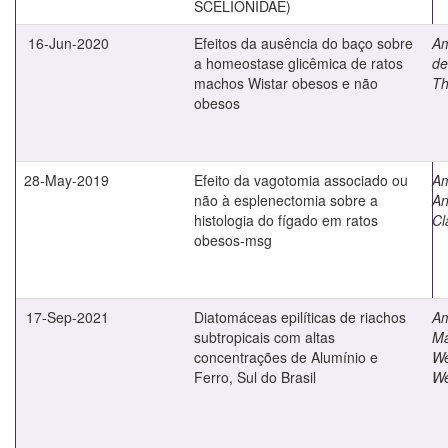
SCELIONIDAE)
16-Jun-2020
Efeitos da ausência do baço sobre
A
a homeostase glicêmica de ratos
de
machos Wistar obesos e não
Th
obesos
28-May-2019
Efeito da vagotomia associado ou
Am
não à esplenectomia sobre a
A
histologia do fígado em ratos
Cl
obesos-msg
17-Sep-2021
Diatomáceas epilíticas de riachos
Am
subtropicais com altas
Ma
concentrações de Alumínio e
We
Ferro, Sul do Brasil
We