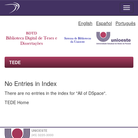
Skip
English
Español
Português
navigation
TEDE
No Entries in Index
There are no entries in the index for "All of DSpace".
TEDE Home
UNIOESTE
(45) 3220-3000