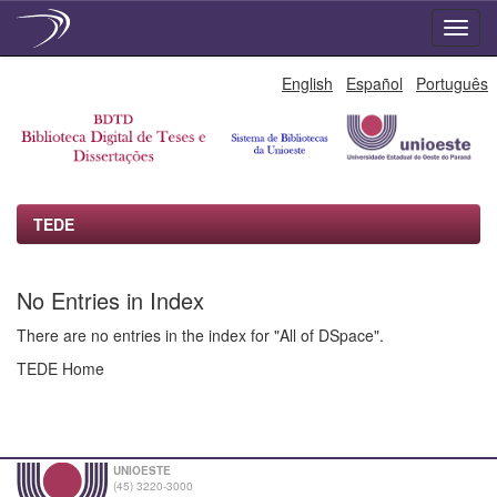
Skip
English
Español
Português
navigation
TEDE
No Entries in Index
There are no entries in the index for "All of DSpace".
TEDE Home
UNIOESTE
(45) 3220-3000