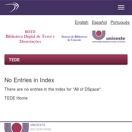
Skip
English
Español
Português
navigation
TEDE
No Entries in Index
There are no entries in the index for "All of DSpace".
TEDE Home
UNIOESTE
(45) 3220-3000