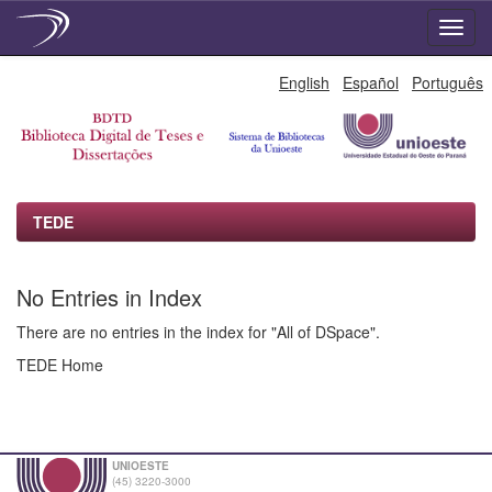
Skip
English
Español
Português
navigation
TEDE
No Entries in Index
There are no entries in the index for "All of DSpace".
TEDE Home
UNIOESTE
(45) 3220-3000