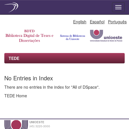
Skip
English
Español
Português
navigation
TEDE
No Entries in Index
There are no entries in the index for "All of DSpace".
TEDE Home
UNIOESTE
(45) 3220-3000