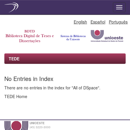
Skip
English
Español
Português
navigation
TEDE
No Entries in Index
There are no entries in the index for "All of DSpace".
TEDE Home
UNIOESTE
(45) 3220-3000