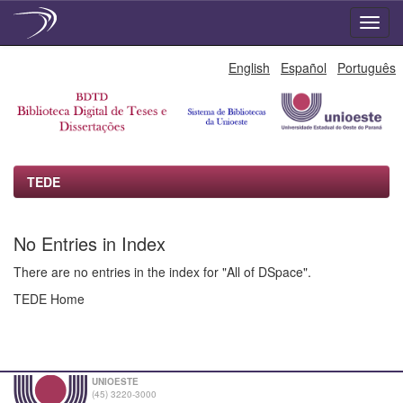
Skip
English
Español
Português
navigation
TEDE
No Entries in Index
There are no entries in the index for "All of DSpace".
TEDE Home
UNIOESTE
(45) 3220-3000