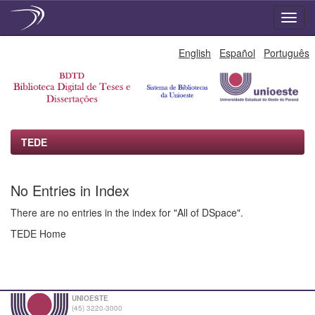
Skip
English
Español
Português
navigation
TEDE
No Entries in Index
There are no entries in the index for "All of DSpace".
TEDE Home
UNIOESTE
(45) 3220-3000