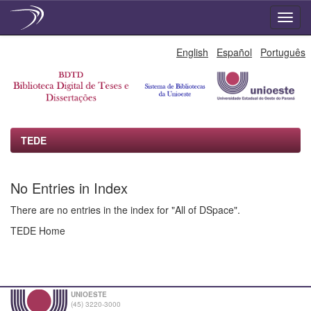
Skip
English
Español
Português
navigation
TEDE
No Entries in Index
There are no entries in the index for "All of DSpace".
TEDE Home
UNIOESTE
(45) 3220-3000