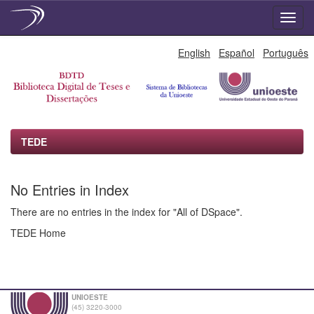
Skip
English
Español
Português
navigation
TEDE
No Entries in Index
There are no entries in the index for "All of DSpace".
TEDE Home
UNIOESTE
(45) 3220-3000