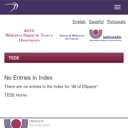
Skip
English
Español
Português
navigation
TEDE
No Entries in Index
There are no entries in the index for "All of DSpace".
TEDE Home
UNIOESTE
(45) 3220-3000