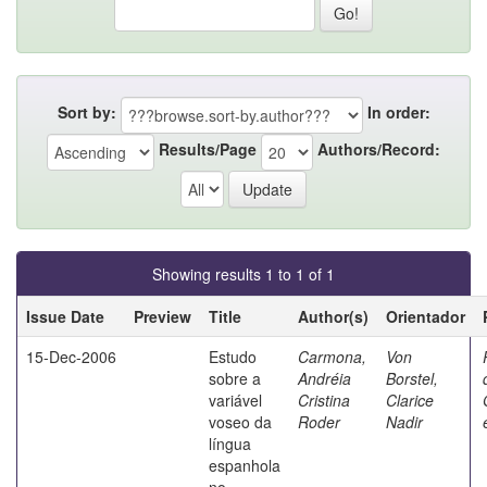
Sort by:
In order:
Results/Page
Authors/Record:
Showing results 1 to 1 of 1
Issue Date
Preview
Title
Author(s)
Orientador
15-Dec-2006
Estudo
Carmona,
Von
sobre a
Andréia
Borstel,
variável
Cristina
Clarice
voseo da
Roder
Nadir
língua
espanhola
no