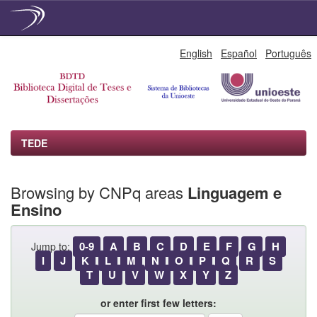
Skip
English
Español
Português
navigation
TEDE
Browsing by CNPq areas
Linguagem e
Ensino
0-9
A
B
C
D
E
F
G
H
Jump to:
I
J
K
L
M
N
O
P
Q
R
S
T
U
V
W
X
Y
Z
or enter first few letters: