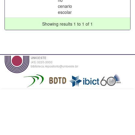
cenario
escolar
Showing results 1 to 1 of 1
UNIOESTE
(45) 3220-3000
biblioteca.repositorio@unioeste.br