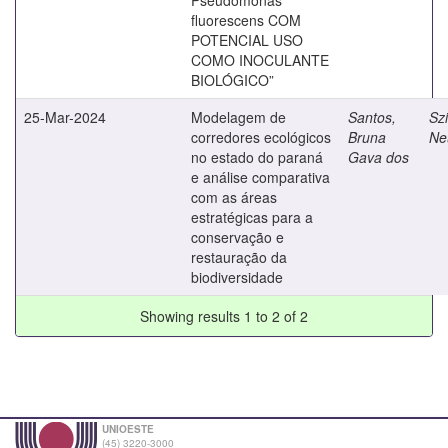
fluorescens COM
POTENCIAL USO
COMO INOCULANTE
BIOLÓGICO”
25-Mar-2024
Modelagem de
Santos,
Szi
corredores ecológicos
Bruna
Ne
no estado do paraná
Gava dos
e análise comparativa
com as áreas
estratégicas para a
conservação e
restauração da
biodiversidade
Showing results 1 to 2 of 2
UNIOESTE
(45) 3220-3000