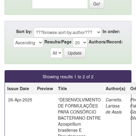
Sort by:
In order:
Results/Page
Authors/Record:
Showing results 1 to 2 of 2
Issue Date
Preview
Title
Author(s)
Or
26-Apr-2025
“DESENVOLVIMENTO
Carretts,
Pin
DE FORMULAÇÕES
Larissa
Fa
PARA CONSÓRCIO
de Assis
Gi
BACTERIANO ENTRE
Sil
Azospirillum
brasilense E
Pseudomonas