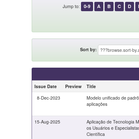
0-9
A
B
C
D
Jump to:
Sort by:
Issue Date
Preview
Title
8-Dec-2023
Modelo unificado de padrõ
aplicações
15-Aug-2025
Aplicação de Tecnologia M
os Usuários e Especialist
Científica