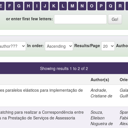
E
F
G
H
I
J
K
L
M
N
O
P
Q
R
or enter first few letters:
In order:
Results/Page
Autho
Showing results 1 to 2 of 2
Author(s)
Ori
es paralelos elásticos para implementação de
Andrade,
Gala
Cristiane de
Gui
atching para realizar a Correspondência entre
Souza,
Span
as na Prestação de Serviços de Assessoria
Elielson
Fabi
Nogueira de
Alex