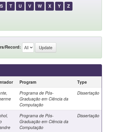
S
T
U
V
W
X
Y
Z
rs/Record:
entador
Program
Type
nte,
Programa de Pós-
Dissertação
lherme
Graduação em Ciência da
Computação
hol,
Programa de Pós-
Dissertação
o
Graduação em Ciência da
andre
Computação