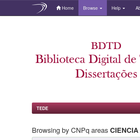
Home
Browse
Help
Ab
Skip
navigation
TEDE
Browsing by CNPq areas
CIENCI