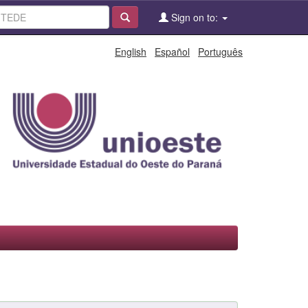
Sign on to:
English
Español
Português