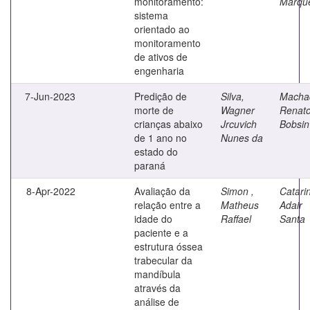
monitoramento:
Marque
sistema
orientado ao
monitoramento
de ativos de
engenharia
7-Jun-2023
Predição de
Silva,
Macha
morte de
Wagner
Renat
crianças abaixo
Jrcuvich
Bobsin
de 1 ano no
Nunes da
estado do
paraná
8-Apr-2022
Avaliação da
Simon ,
Catari
relação entre a
Matheus
Adair
idade do
Raffael
Santa
paciente e a
estrutura óssea
trabecular da
mandíbula
através da
análise de