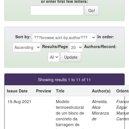
or enter first few letters:
Sort by:
In order:
Results/Page
Authors/Record:
Showing results 1 to 11 of 11
Issue Date
Preview
Title
Author(s)
Orient
19-Aug-2021
Modelo
Almeida,
Franco
termoestrutural
Alice
Edgar
de um bloco de
Mioranza
Manue
concreto da
de
Carre
barragem de