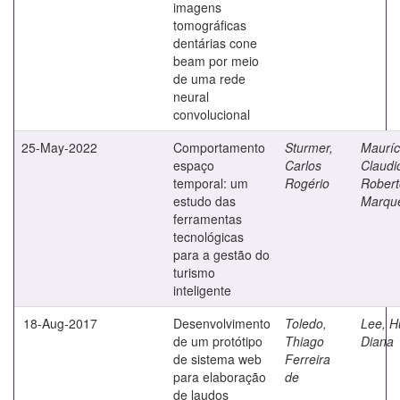
imagens
tomográficas
dentárias cone
beam por meio
de uma rede
neural
convolucional
25-May-2022
Comportamento
Sturmer,
Mauríc
espaço
Carlos
Claudi
temporal: um
Rogério
Robert
estudo das
Marque
ferramentas
tecnológicas
para a gestão do
turismo
inteligente
18-Aug-2017
Desenvolvimento
Toledo,
Lee, H
de um protótipo
Thiago
Diana
de sistema web
Ferreira
para elaboração
de
de laudos