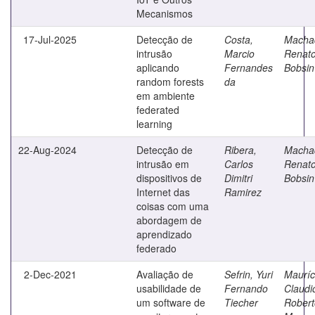
Mecanismos
17-Jul-2025
Detecção de
Costa,
Macha
intrusão
Marcio
Renat
aplicando
Fernandes
Bobsin
random forests
da
em ambiente
federated
learning
22-Aug-2024
Detecção de
Ribera,
Macha
intrusão em
Carlos
Renat
dispositivos de
Dimitri
Bobsin
Internet das
Ramirez
coisas com uma
abordagem de
aprendizado
federado
2-Dec-2021
Avaliação de
Sefrin, Yuri
Mauríc
usabilidade de
Fernando
Claudi
um software de
Tiecher
Robert