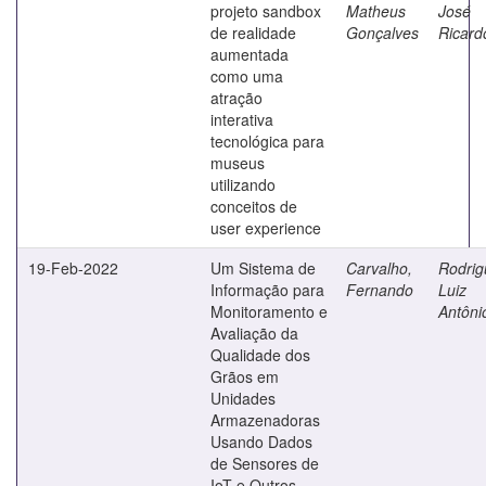
projeto sandbox
Matheus
José
de realidade
Gonçalves
Ricard
aumentada
como uma
atração
interativa
tecnológica para
museus
utilizando
conceitos de
user experience
19-Feb-2022
Um Sistema de
Carvalho,
Rodrig
Informação para
Fernando
Luiz
Monitoramento e
Antôni
Avaliação da
Qualidade dos
Grãos em
Unidades
Armazenadoras
Usando Dados
de Sensores de
IoT e Outros