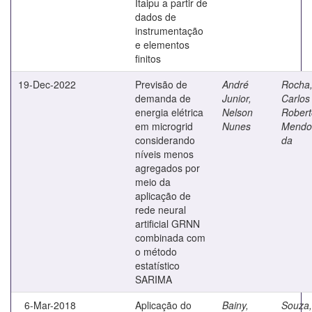
Itaipu a partir de
dados de
instrumentação
e elementos
finitos
19-Dec-2022
Previsão de
André
Rocha
demanda de
Junior,
Carlos
energia elétrica
Nelson
Robert
em microgrid
Nunes
Mendo
considerando
da
níveis menos
agregados por
meio da
aplicação de
rede neural
artificial GRNN
combinada com
o método
estatístico
SARIMA
6-Mar-2018
Aplicação do
Bainy,
Souza,