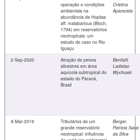
operação e condições
Cristina
ambientais na
Aparecida
abundância de Hoplias
aff. malabaricus (Bloch,
1794) em reservatórios
neotropicais: um
estudo de caso no Rio
Iguaçu
2-Sep-2020
Atração de peixes
Benfatti,
silvestres em área
Ladislao
aquícola subtropical do
Wychoski
estado do Paraná,
Brasil
8-Mar-2019
Tributários de um
Berger,
grande reservatório
Patricia Sarai
neotropical: influência
da Silva
de variáveis ambientais