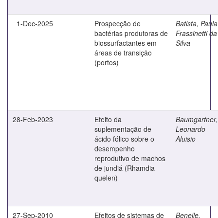
1-Dec-2025
Prospecção de
Batista, Paula
bactérias produtoras de
Frassinetti da
biossurfactantes em
Silva
áreas de transição
(portos)
28-Feb-2023
Efeito da
Baumgartner,
suplementação de
Leonardo
ácido fólico sobre o
Aluisio
desempenho
reprodutivo de machos
de jundiá (Rhamdia
quelen)
27-Sep-2010
Efeitos de sistemas de
Benelle,