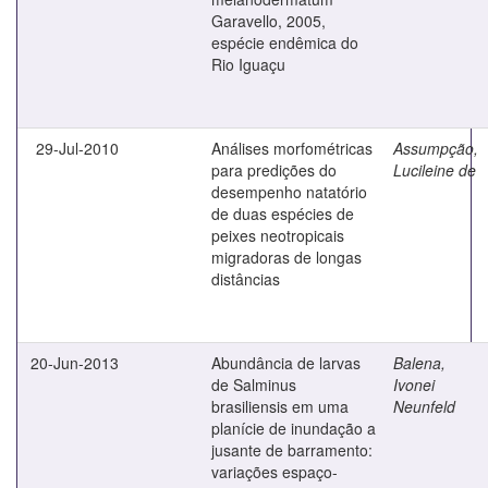
Garavello, 2005,
espécie endêmica do
Rio Iguaçu
29-Jul-2010
Análises morfométricas
Assumpção,
para predições do
Lucileine de
desempenho natatório
de duas espécies de
peixes neotropicais
migradoras de longas
distâncias
20-Jun-2013
Abundância de larvas
Balena,
de Salminus
Ivonei
brasiliensis em uma
Neunfeld
planície de inundação a
jusante de barramento:
variações espaço-