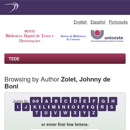
Skip
English
Español
Português
navigation
TEDE
Browsing by Author
Zolet, Johnny de
Boni
0-9
A
B
C
D
E
F
G
H
Jump to:
I
J
K
L
M
N
O
P
Q
R
S
T
U
V
W
X
Y
Z
or enter first few letters: