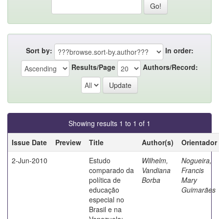
Sort by:
In order:
Results/Page
Authors/Record:
Showing results 1 to 1 of 1
Issue Date
Preview
Title
Author(s)
Orientador
2-Jun-2010
Estudo
Wilhelm,
Nogueira,
comparado da
Vandiana
Francis
política de
Borba
Mary
educação
Guimarães
especial no
Brasil e na
Venezuela: