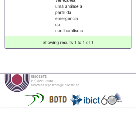
uma análise a
partir da
emergência
do
neoliberalismo
Showing results 1 to 1 of 1
UNIOESTE
(45) 3220-3000
biblioteca.repositorio@unioeste.br