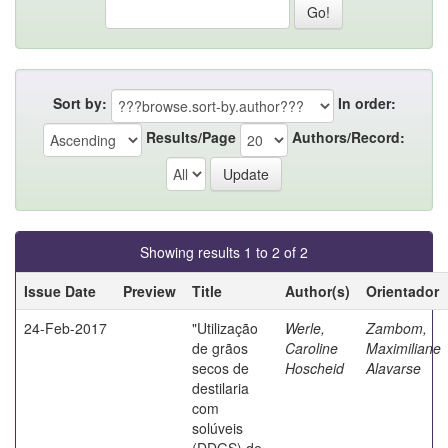
Sort by:
In order:
Results/Page
Authors/Record:
Showing results 1 to 2 of 2
Issue Date
Preview
Title
Author(s)
Orientador
24-Feb-2017
"Utilização
Werle,
Zambom,
de grãos
Caroline
Maximiliane
secos de
Hoscheid
Alavarse
destilaria
com
solúveis
(DDGS) de