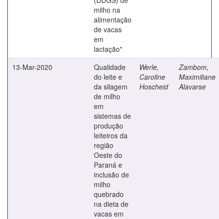
milho na
alimentação
de vacas
em
lactação"
13-Mar-2020
Qualidade
Werle,
Zambom,
do leite e
Caroline
Maximiliane
da silagem
Hoscheid
Alavarse
de milho
em
sistemas de
produção
leiteiros da
região
Oeste do
Paraná e
inclusão de
milho
quebrado
na dieta de
vacas em