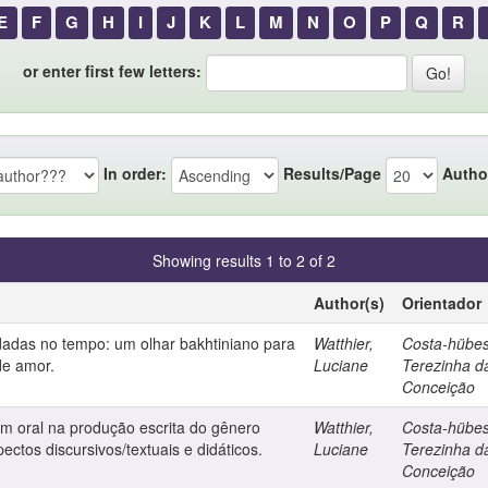
E
F
G
H
I
J
K
L
M
N
O
P
Q
R
or enter first few letters:
In order:
Results/Page
Autho
Showing results 1 to 2 of 2
Author(s)
Orientador
rdadas no tempo: um olhar bakhtiniano para
Watthier,
Costa-hübes
de amor.
Luciane
Terezinha d
Conceição
m oral na produção escrita do gênero
Watthier,
Costa-hübes
ectos discursivos/textuais e didáticos.
Luciane
Terezinha d
Conceição