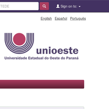
Sign on to:
English
Español
Português