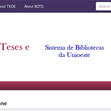
out TEDE
About BDTD
ane