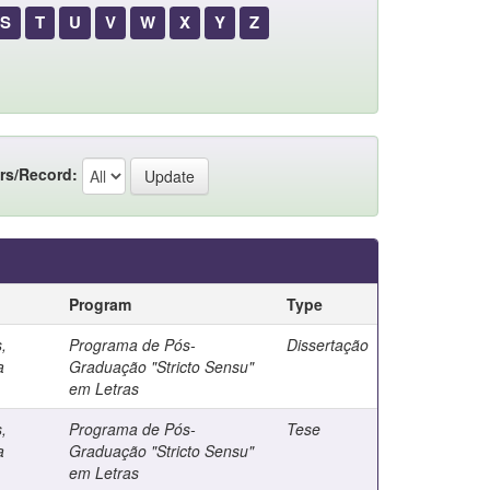
S
T
U
V
W
X
Y
Z
rs/Record:
Program
Type
,
Programa de Pós-
Dissertação
a
Graduação "Stricto Sensu"
em Letras
,
Programa de Pós-
Tese
a
Graduação "Stricto Sensu"
em Letras