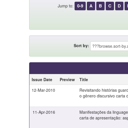
0-9
A
B
C
D
Jump to:
Sort by:
Issue Date
Preview
Title
12-Mar-2010
Revisitando histórias gua
o gênero discursivo carta 
11-Apr-2016
Manifestações da linguage
carta de apresentação: asp