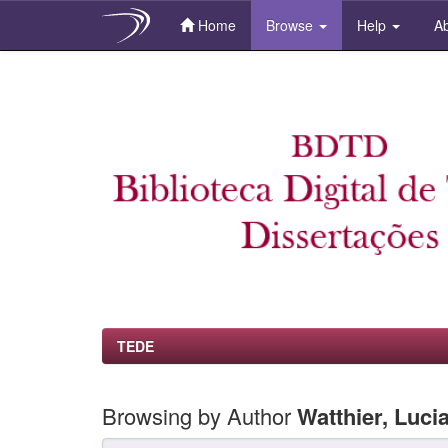
Home
Browse
Help
Ab
Skip
navigation
TEDE
Browsing by Author
Watthier, Luci