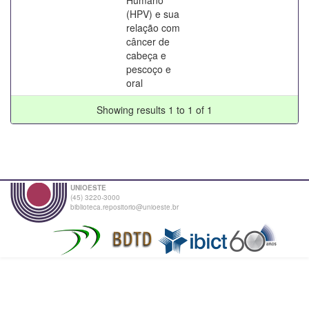
(HPV) e sua
relação com
câncer de
cabeça e
pescoço e
oral
Showing results 1 to 1 of 1
UNIOESTE
(45) 3220-3000
biblioteca.repositorio@unioeste.br