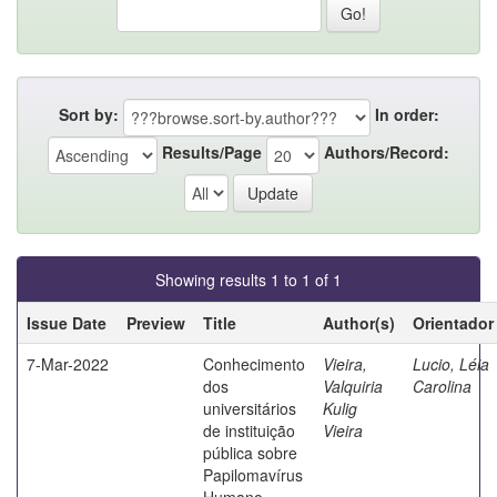
Sort by:
In order:
Results/Page
Authors/Record:
Showing results 1 to 1 of 1
Issue Date
Preview
Title
Author(s)
Orientador
7-Mar-2022
Conhecimento
Vieira,
Lucio, Léia
dos
Valquiria
Carolina
universitários
Kulig
de instituição
Vieira
pública sobre
Papilomavírus
Humano