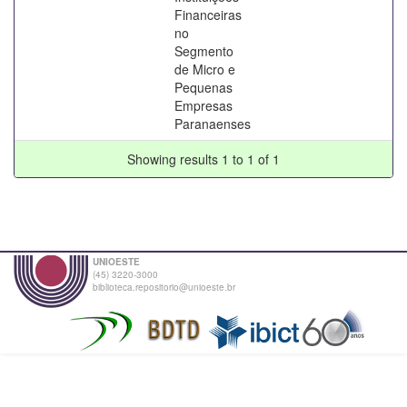
Financeiras
no
Segmento
de Micro e
Pequenas
Empresas
Paranaenses
Showing results 1 to 1 of 1
UNIOESTE
(45) 3220-3000
biblioteca.repositorio@unioeste.br