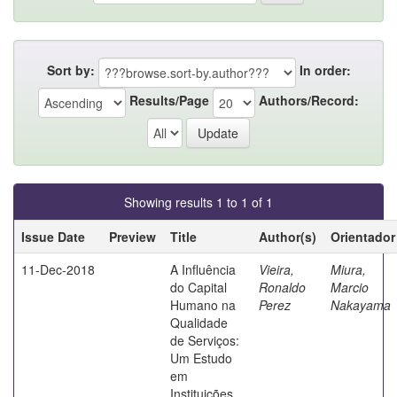
Sort by:
In order:
Results/Page
Authors/Record:
Showing results 1 to 1 of 1
Issue Date
Preview
Title
Author(s)
Orientador
11-Dec-2018
A Influência
Vieira,
Miura,
do Capital
Ronaldo
Marcio
Humano na
Perez
Nakayama
Qualidade
de Serviços:
Um Estudo
em
Instituições