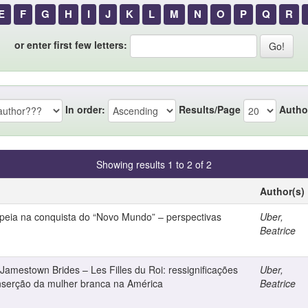
E
F
G
H
I
J
K
L
M
N
O
P
Q
R
or enter first few letters:
In order:
Results/Page
Autho
Showing results 1 to 2 of 2
Author(s)
peia na conquista do “Novo Mundo” – perspectivas
Uber,
Beatrice
Jamestown Brides – Les Filles du Roi: ressignificações
Uber,
 inserção da mulher branca na América
Beatrice