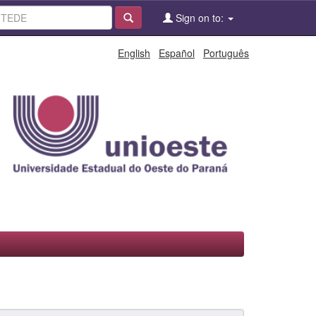
Sign on to:
English
Español
Português