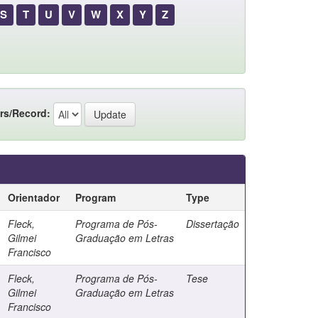
S
T
U
V
W
X
Y
Z
rs/Record:
Orientador
Program
Type
Fleck,
Programa de Pós-
Dissertação
Gilmei
Graduação em Letras
Francisco
Fleck,
Programa de Pós-
Tese
Gilmei
Graduação em Letras
Francisco