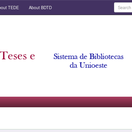
out TEDE
About BDTD