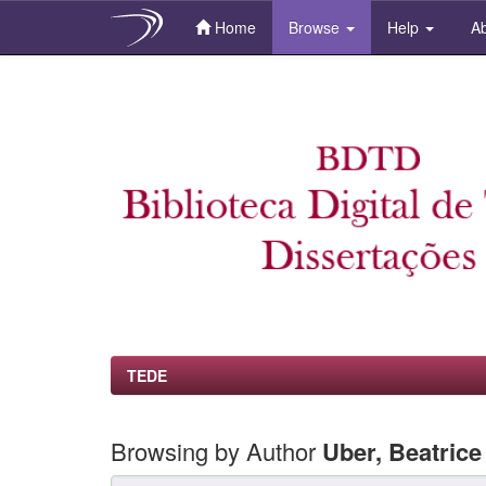
Home
Browse
Help
Ab
Skip
navigation
TEDE
Browsing by Author
Uber, Beatrice