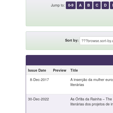
0-9
A
B
C
D
Jump to:
Sort by:
Issue Date
Preview
Title
8-Dec-2017
A inserção da mulher euro
literárias
30-Dec-2022
As Órfãs da Rainha – The 
literárias dos projetos de