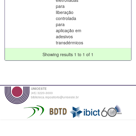
para
liberação
controlada
para
aplicação em
adesivos
transdérmicos
Showing results 1 to 1 of 1
UNIOESTE
(45) 3220-3000
biblioteca.repositorio@unioeste.br