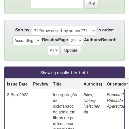
Sort by:
In order:
Results/Page
Authors/Record:
Showing results 1 to 1 of 1
Issue Date
Preview
Title
Author(s)
Orientador
2-Sep-2022
Incorporação
Silva,
Bariccatti,
de
Daiany
Reinaldo
diclofenaco
Helscher
Aparecido
de sódio em
da
fibras de poli
etilcelulose
eletrofiadas