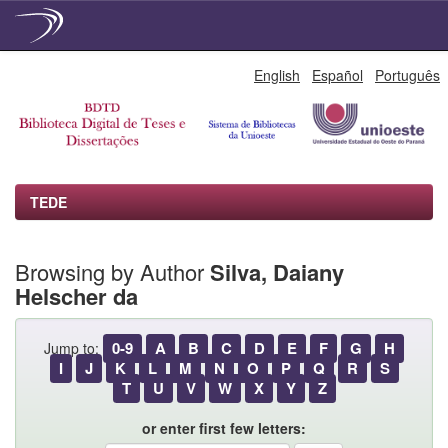
Skip
English
Español
Português
navigation
TEDE
Browsing by Author
Silva, Daiany
Helscher da
0-9
A
B
C
D
E
F
G
H
Jump to:
I
J
K
L
M
N
O
P
Q
R
S
T
U
V
W
X
Y
Z
or enter first few letters: