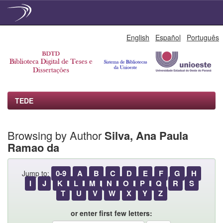
Skip
English
Español
Português
navigation
TEDE
Browsing by Author
Silva, Ana Paula
Ramao da
0-9
A
B
C
D
E
F
G
H
Jump to:
I
J
K
L
M
N
O
P
Q
R
S
T
U
V
W
X
Y
Z
or enter first few letters: