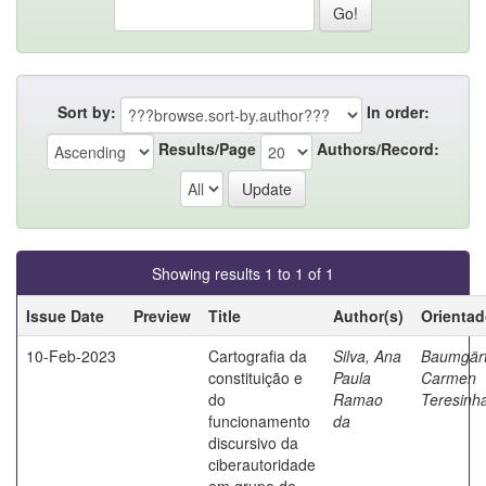
Sort by:
In order:
Results/Page
Authors/Record:
Showing results 1 to 1 of 1
Issue Date
Preview
Title
Author(s)
Orientad
10-Feb-2023
Cartografia da
Silva, Ana
Baumgärt
constituição e
Paula
Carmen
do
Ramao
Teresinh
funcionamento
da
discursivo da
ciberautoridade
em grupo de