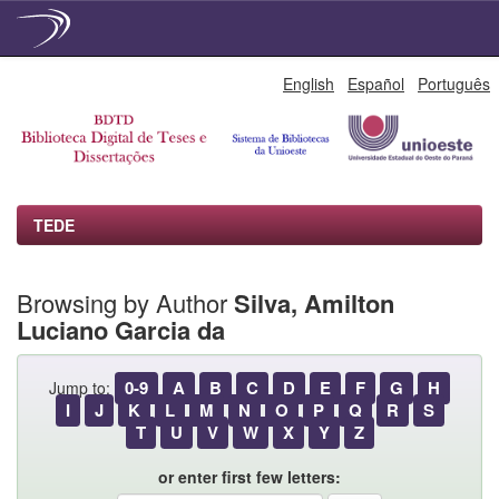
Skip
English
Español
Português
navigation
TEDE
Browsing by Author
Silva, Amilton
Luciano Garcia da
0-9
A
B
C
D
E
F
G
H
Jump to:
I
J
K
L
M
N
O
P
Q
R
S
T
U
V
W
X
Y
Z
or enter first few letters: