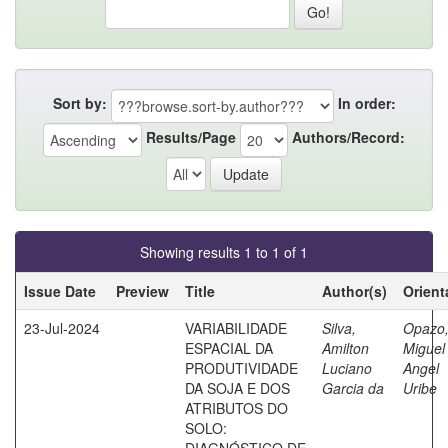
Sort by:
In order:
Results/Page
Authors/Record:
Showing results 1 to 1 of 1
Issue Date
Preview
Title
Author(s)
Orient
23-Jul-2024
VARIABILIDADE
Silva,
Opazo
ESPACIAL DA
Amilton
Miguel
PRODUTIVIDADE
Luciano
Angel
DA SOJA E DOS
Garcia da
Uribe
ATRIBUTOS DO
SOLO:
DIAGNÓSTICO DE