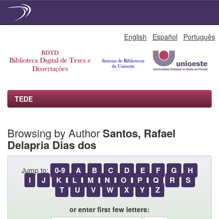
Skip
English
Español
Português
navigation
TEDE
Browsing by Author
Santos, Rafael
Delapria Dias dos
0-9
A
B
C
D
E
F
G
H
Jump to:
I
J
K
L
M
N
O
P
Q
R
S
T
U
V
W
X
Y
Z
or enter first few letters: