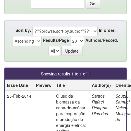
Sort by:
In order:
Results/Page
Authors/Record:
Showing results 1 to 1 of 1
Issue Date
Preview
Title
Author(s)
Orienta
25-Feb-2014
O uso da
Santos,
Souza,
biomassa da
Rafael
Samuel
cana-de-açúcar
Delapria
Nelson
para cogeração
Dias dos
Melegar
e produção de
de
energia elétrica:
análise