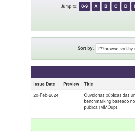
0-9
A
B
C
D
Jump to:
Sort by:
Issue Date
Preview
Title
20-Feb-2024
Ouvidorias públicas das un
benchmarking baseado no 
pública (MMOup)