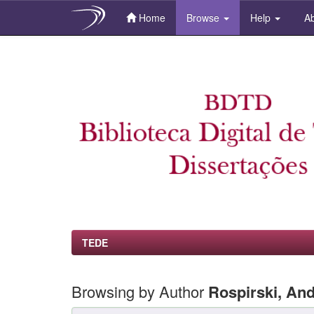
Home
Browse
Help
Ab
Skip
navigation
TEDE
Browsing by Author
Rospirski, An