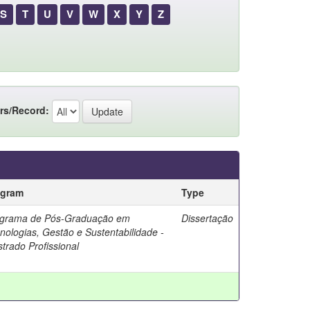
S
T
U
V
W
X
Y
Z
rs/Record:
ogram
Type
grama de Pós-Graduação em
Dissertação
nologias, Gestão e Sustentabilidade -
trado Profissional