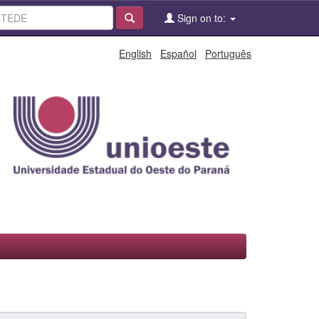
Sign on to:
English
Español
Português