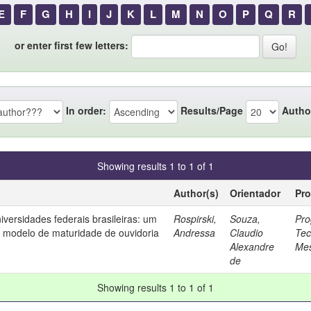
E
F
G
H
I
J
K
L
M
N
O
P
Q
R
or enter first few letters:
In order:
Results/Page
Autho
Showing results 1 to 1 of 1
Author(s)
Orientador
Pr
iversidades federais brasileiras: um
Rospirski,
Souza,
Pro
modelo de maturidade de ouvidoria
Andressa
Claudio
Tec
Alexandre
Mes
de
Showing results 1 to 1 of 1