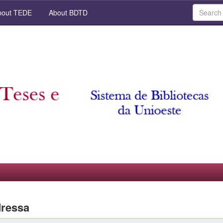
out TEDE
About BDTD
dressa