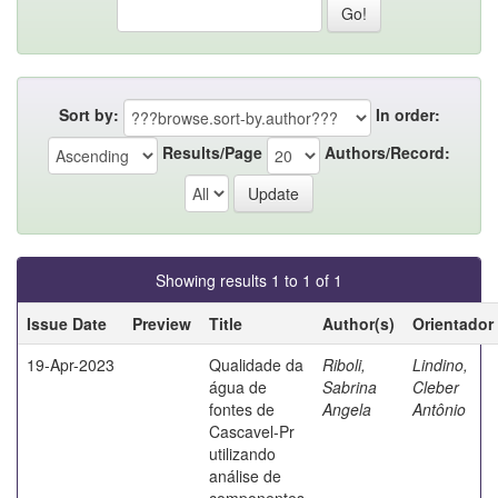
Sort by:
In order:
Results/Page
Authors/Record:
Showing results 1 to 1 of 1
Issue Date
Preview
Title
Author(s)
Orientador
19-Apr-2023
Qualidade da
Riboli,
Lindino,
água de
Sabrina
Cleber
fontes de
Angela
Antônio
Cascavel-Pr
utilizando
análise de
componentes