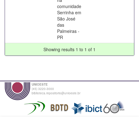
comunidade
Serrinha em
São José
das
Palmeiras -
PR
Showing results 1 to 1 of 1
UNIOESTE
(45) 3220-3000
biblioteca.repositorio@unioeste.br