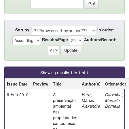
Sort by:
In order:
Results/Page
Authors/Record:
Showing results 1 to 1 of 1
Issue Date
Preview
Title
Author(s)
Orientador
9-Feb-2010
A
Portz,
Carvalhal,
preservação
Márcio
Marcelo
ambiental
Alexandre
Dornelis
das
propriedades
camponesas
na