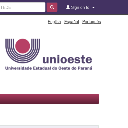
Sign on to:
English
Español
Português