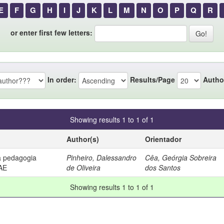
E
F
G
H
I
J
K
L
M
N
O
P
Q
R
or enter first few letters:
In order:
Results/Page
Autho
Showing results 1 to 1 of 1
Author(s)
Orientador
a pedagogia
Pinheiro, Dalessandro
Cêa, Geórgia Sobreira
AE
de Oliveira
dos Santos
Showing results 1 to 1 of 1