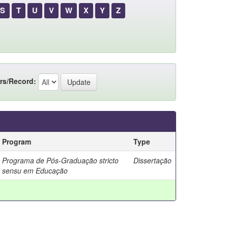
S
T
U
V
W
X
Y
Z
rs/Record:
Program
Type
Programa de Pós-Graduação stricto
Dissertação
sensu em Educação