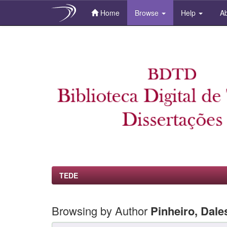
Home
Browse
Help
Ab
Skip
navigation
TEDE
Browsing by Author
Pinheiro, Dale