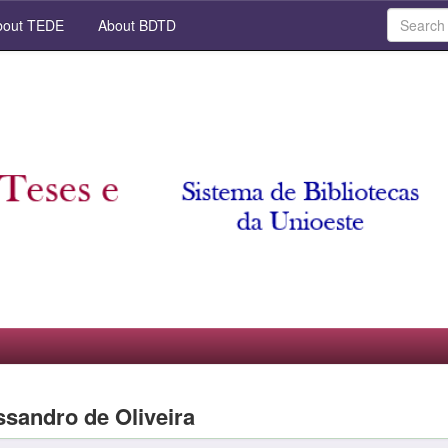
out TEDE
About BDTD
ssandro de Oliveira