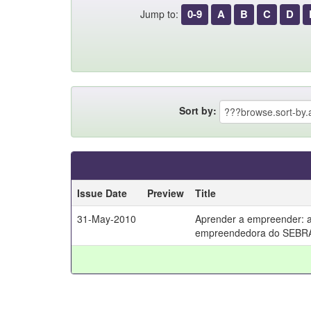
0-9
A
B
C
D
Jump to:
Sort by:
Issue Date
Preview
Title
31-May-2010
Aprender a empreender: 
empreendedora do SEBR