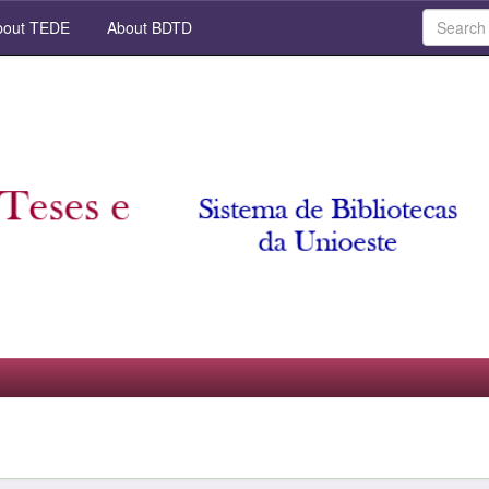
out TEDE
About BDTD