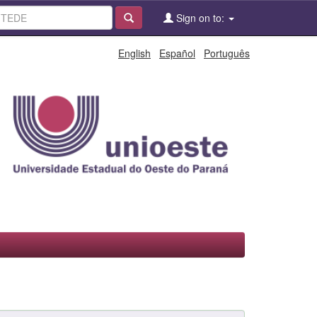
Sign on to:
English
Español
Português