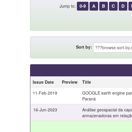
0-9
A
B
C
D
Jump to:
Sort by:
Issue Date
Preview
Title
11-Feb-2019
GOOGLE earth engine para
Paraná
16-Jun-2023
Análise geospacial da ca
armazenadoras em relação