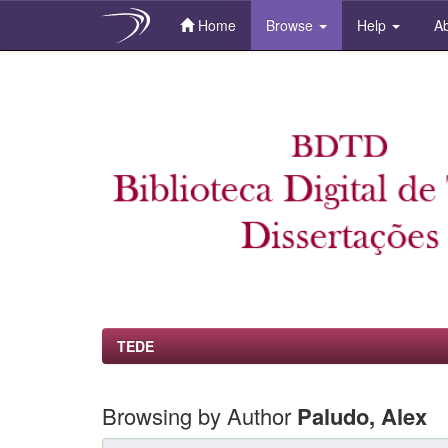
Home
Browse
Help
Ab
Skip
navigation
TEDE
Browsing by Author
Paludo, Alex