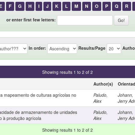
E
F
G
H
I
J
K
L
M
N
O
P
Q
R
or enter first few letters:
In order:
Results/Page
Autho
Showing results 1 to 2 of 2
Author(s)
Orienta
 mapeamento de culturas agrícolas no
Paludo,
Johann,
Alex
Jerry Adr
pacidade de armazenamento de unidades
Paludo,
Johann,
 à produção agrícola
Alex
Jerry Adr
Showing results 1 to 2 of 2