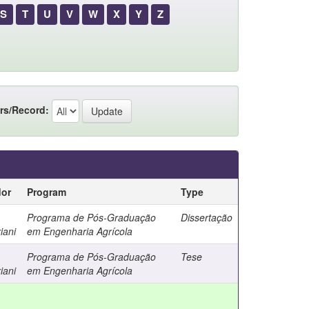
S
T
U
V
W
X
Y
Z
rs/Record:
dor
Program
Type
Programa de Pós-Graduação
Dissertação
iani
em Engenharia Agrícola
Programa de Pós-Graduação
Tese
iani
em Engenharia Agrícola