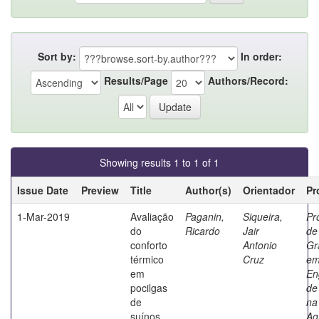
Sort by:
In order:
Results/Page
Authors/Record:
Showing results 1 to 1 of 1
Issue Date
Preview
Title
Author(s)
Orientador
Pr
1-Mar-2019
Avaliação
Paganin,
Siqueira,
Pr
do
Ricardo
Jair
de
conforto
Antonio
Gr
térmico
Cruz
e
em
En
pocilgas
de
de
na
suínos
Ag