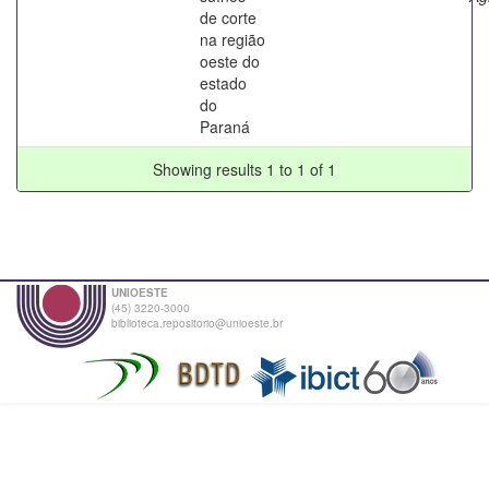
de corte
na região
oeste do
estado
do
Paraná
Showing results 1 to 1 of 1
UNIOESTE
(45) 3220-3000
biblioteca.repositorio@unioeste.br