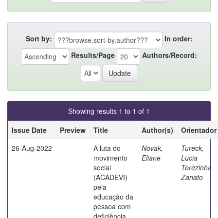
Sort by:
In order:
Results/Page
Authors/Record:
Showing results 1 to 1 of 1
Issue Date
Preview
Title
Author(s)
Orientador
26-Aug-2022
A luta do
Novak,
Tureck,
movimento
Eliane
Lucia
social
Terezinha
(ACADEVI)
Zanato
pela
educação da
pessoa com
deficiência