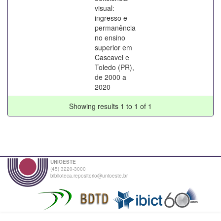
visual:
ingresso e
permanência
no ensino
superior em
Cascavel e
Toledo (PR),
de 2000 a
2020
Showing results 1 to 1 of 1
UNIOESTE
(45) 3220-3000
biblioteca.repositorio@unioeste.br