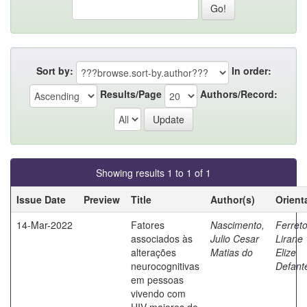
Sort by:
In order:
Results/Page
Authors/Record:
Showing results 1 to 1 of 1
Issue Date
Preview
Title
Author(s)
Orient
14-Mar-2022
Fatores
Nascimento,
Ferreto
associados às
Julio Cesar
Lirane
alterações
Matias do
Elize
neurocognitivas
Defant
em pessoas
vivendo com
HIV maiores de