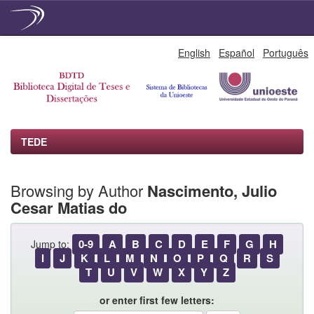
Skip
English
Español
Português
navigation
TEDE
Browsing by Author
Nascimento, Julio
Cesar Matias do
0-9
A
B
C
D
E
F
G
H
Jump to:
I
J
K
L
M
N
O
P
Q
R
S
T
U
V
W
X
Y
Z
or enter first few letters: