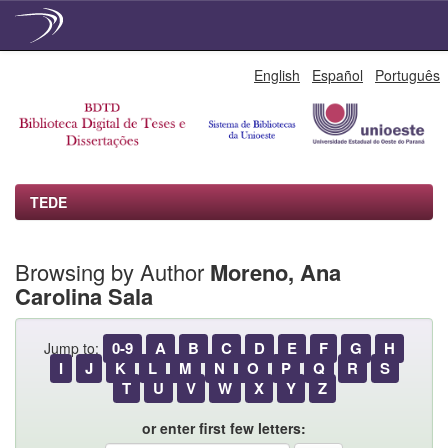
Skip
English
Español
Português
navigation
TEDE
Browsing by Author
Moreno, Ana
Carolina Sala
0-9
A
B
C
D
E
F
G
H
Jump to:
I
J
K
L
M
N
O
P
Q
R
S
T
U
V
W
X
Y
Z
or enter first few letters: