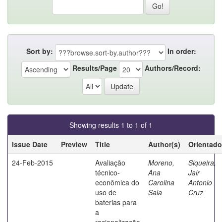
Sort by:
In order:
Results/Page
Authors/Record:
Showing results 1 to 1 of 1
Issue Date
Preview
Title
Author(s)
Orientado
24-Feb-2015
Avaliação
Moreno,
Siqueira,
técnico-
Ana
Jair
econômica do
Carolina
Antonio
uso de
Sala
Cruz
baterias para
a
racionalização