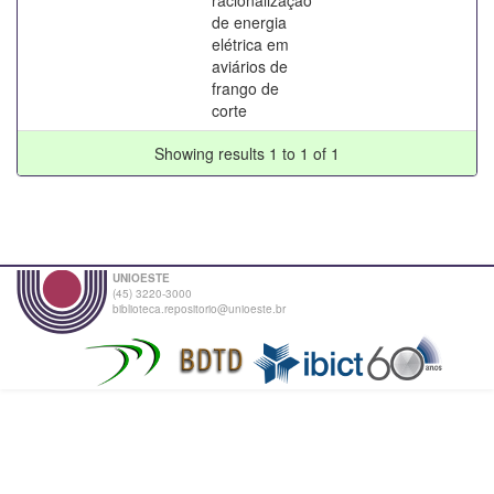
de energia
elétrica em
aviários de
frango de
corte
Showing results 1 to 1 of 1
UNIOESTE
(45) 3220-3000
biblioteca.repositorio@unioeste.br