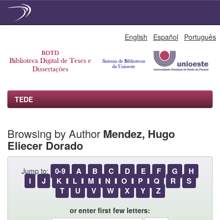
Skip
English
Español
Português
navigation
TEDE
Browsing by Author
Mendez, Hugo
Eliecer Dorado
0-9
A
B
C
D
E
F
G
H
Jump to:
I
J
K
L
M
N
O
P
Q
R
S
T
U
V
W
X
Y
Z
or enter first few letters: