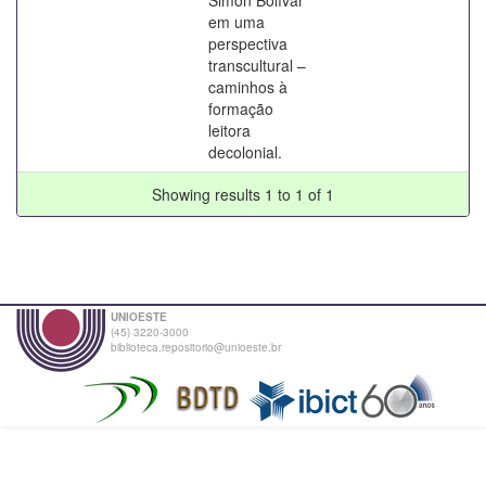
em uma
perspectiva
transcultural –
caminhos à
formação
leitora
decolonial.
Showing results 1 to 1 of 1
UNIOESTE
(45) 3220-3000
biblioteca.repositorio@unioeste.br