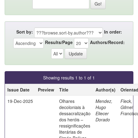
Sort by:
In order:
Results/Page
Authors/Record:
Showing results 1 to 1 of 1
Issue Date
Preview
Title
Author(s)
Orienta
19-Dec-2025
Olhares
Mendez,
Fleck,
decoloniais à
Hugo
Gilmei
dessacralização
Eliecer
Francisc
dos heróis –
Dorado
ressignificações
literárias de
Simón Bolívar