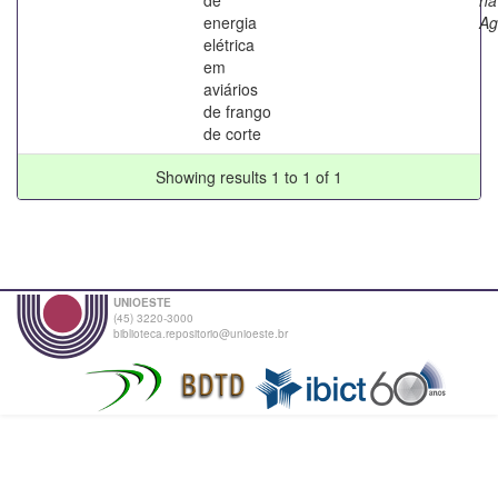
energia
Ag
elétrica
em
aviários
de frango
de corte
Showing results 1 to 1 of 1
UNIOESTE
(45) 3220-3000
biblioteca.repositorio@unioeste.br