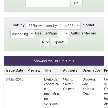
Sort by:
In order:
Results/Page
Authors/Record:
Showing results 1 to 1 of 1
Issue Date
Preview
Title
Author(s)
Orientador
Pr
8-Mar-2018
Efeito da
Maino,
Siqueira,
Pr
cobertura
Suélen
Jair
de
e
Cristina
Antonio
Gr
envoltório
Cruz
e
no
En
consumo
de
de
na