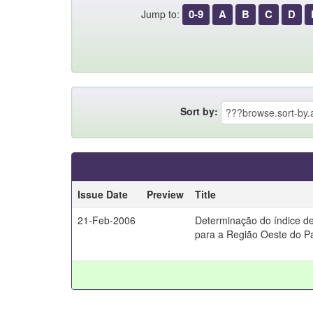
0-9
A
B
C
D
Jump to:
Sort by:
Issue Date
Preview
Title
21-Feb-2006
Determinação do índice de
para a Região Oeste do P