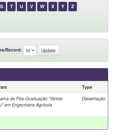
S
T
U
V
W
X
Y
Z
rs/Record:
ram
Type
ama de Pós-Graduação "Stricto
Dissertação
" em Engenharia Agrícola