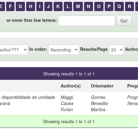
E
F
G
H
I
J
K
L
M
N
O
P
Q
R
or enter first few letters:
In order:
Results/Page
Autho
Showing results 1 to 1 of 1
Author(s)
Orientador
Prog
 disponibilidade de umidade
Maggi,
Gomes,
Progr
araná
Cacea
Benedito
Sensu
Furlan
Martins
Showing results 1 to 1 of 1