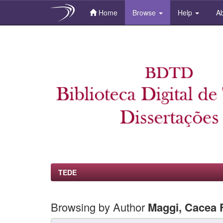
Home
Browse
Help
Ab
Skip
navigation
TEDE
Browsing by Author
Maggi, Cacea 