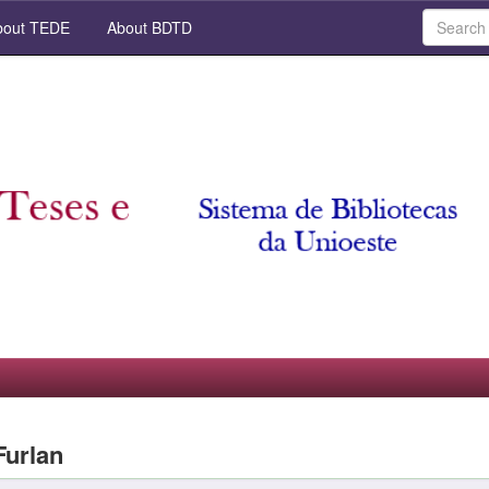
out TEDE
About BDTD
Furlan