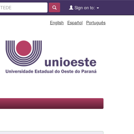
Sign on to:
English
Español
Português