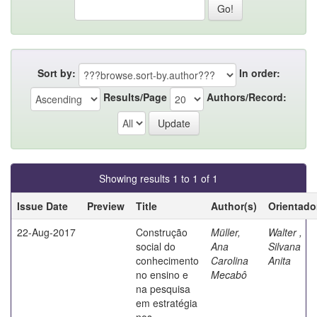
Sort by:
In order:
Results/Page
Authors/Record:
Showing results 1 to 1 of 1
Issue Date
Preview
Title
Author(s)
Orientado
22-Aug-2017
Construção
Müller,
Walter ,
social do
Ana
Silvana
conhecimento
Carolina
Anita
no ensino e
Mecabô
na pesquisa
em estratégia
nos