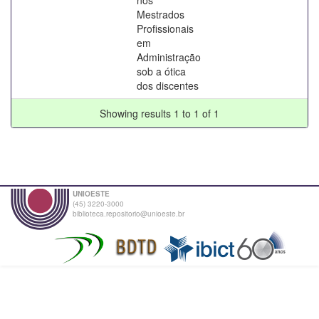
Mestrados
Profissionais
em
Administração
sob a ótica
dos discentes
Showing results 1 to 1 of 1
UNIOESTE
(45) 3220-3000
biblioteca.repositorio@unioeste.br