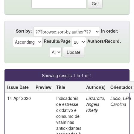
Sort by:
In order:
Results/Page
Authors/Record:
Showing results 1 to 1 of 1
Issue Date
Preview
Title
Author(s)
Orientador
14-Apr-2020
Indicadores
Lazarotto,
Lucio, Léia
de estresse
Angela
Carolina
oxidativo e
Khetly
consumo de
vitaminas
antioxidantes
associados à