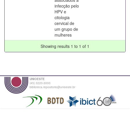
infecção pelo
HPV e
citologia
cervical de
um grupo de
mulheres
Showing results 1 to 1 of 1
UNIOESTE
(45) 3220-3000
biblioteca.repositorio@unioeste.br