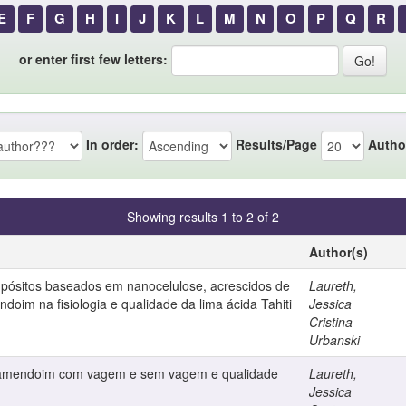
E
F
G
H
I
J
K
L
M
N
O
P
Q
R
or enter first few letters:
In order:
Results/Page
Autho
Showing results 1 to 2 of 2
Author(s)
ósitos baseados em nanocelulose, acrescidos de
Laureth,
ndoim na fisiologia e qualidade da lima ácida Tahiti
Jessica
Cristina
Urbanski
amendoim com vagem e sem vagem e qualidade
Laureth,
Jessica