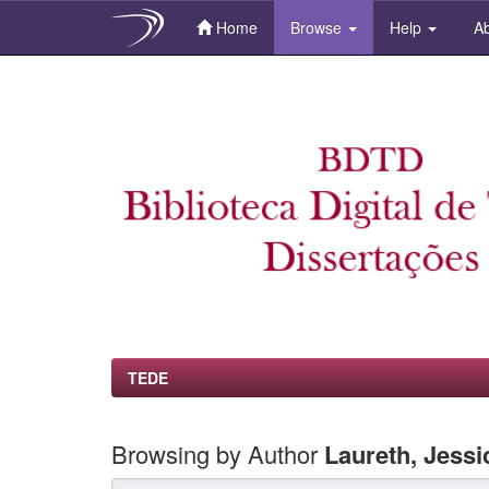
Home
Browse
Help
Ab
Skip
navigation
TEDE
Browsing by Author
Laureth, Jessi