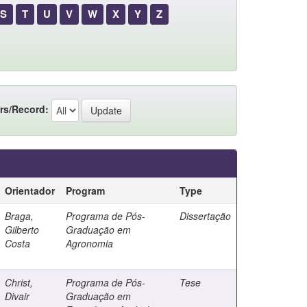
S
T
U
V
W
X
Y
Z
rs/Record:
Orientador
Program
Type
Braga,
Programa de Pós-
Dissertação
Gilberto
Graduação em
Costa
Agronomia
Christ,
Programa de Pós-
Tese
Divair
Graduação em