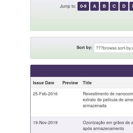
0-9
A
B
C
D
Jump to:
Sort by:
Issue Date
Preview
Title
25-Feb-2016
Revestimento de nanocomp
extrato de película de ame
armazenada
19-Nov-2019
Ozonização em grãos de 
após armazenamento