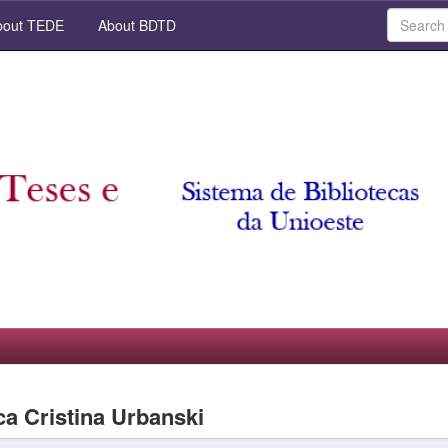
out TEDE
About BDTD
ca Cristina Urbanski