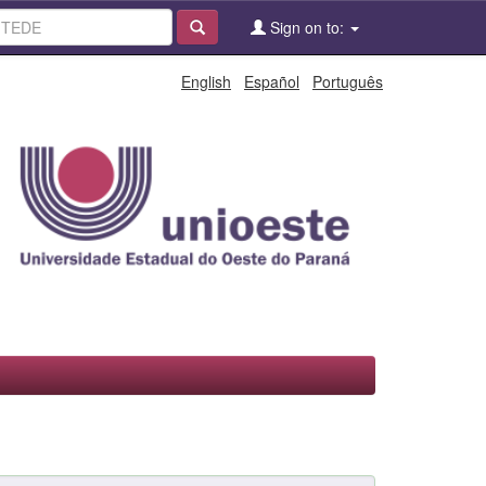
Sign on to:
English
Español
Português