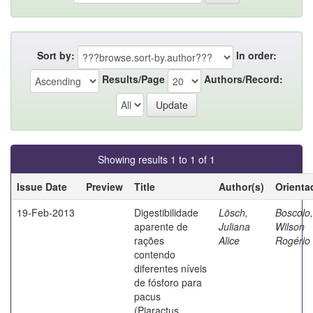
Sort by:
In order:
Results/Page
Authors/Record:
Showing results 1 to 1 of 1
Issue Date
Preview
Title
Author(s)
Orienta
19-Feb-2013
Digestibilidade
Lösch,
Boscolo,
aparente de
Juliana
Wilson
rações
Alice
Rogério
contendo
diferentes níveis
de fósforo para
pacus
(Piaractus