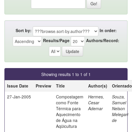
Sort by:
In order:
Results/Page
Authors/Record:
Showing results 1 to 1 of 1
Issue Date
Preview
Title
Author(s)
Orientado
27-Jan-2005
Compostagem
Hermes,
Souza,
como Fonte
Cesar
Samuel
Térmica para
Ademar
Nelson
Aquecimento
Melegari
de Água na
de
Aqüicultura