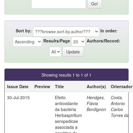
Sort by:
In order:
Results/Page
Authors/Record:
Showing results 1 to 1 of 1
Issue Date
Preview
Title
Author(s)
Orientador
30-Jul-2015
Efeito
Hendges,
Costa,
antioxidante
Flávia
Antonio
da bactéria
Bordignon
Carlos
Herbaspirillum
Torres da
seropedicae
associada a
genótipo de