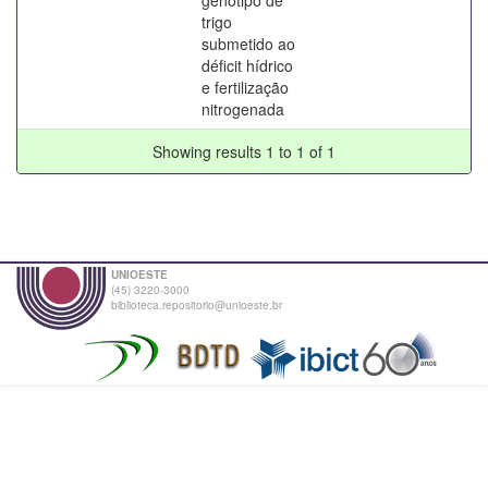
trigo
submetido ao
déficit hídrico
e fertilização
nitrogenada
Showing results 1 to 1 of 1
UNIOESTE
(45) 3220-3000
biblioteca.repositorio@unioeste.br